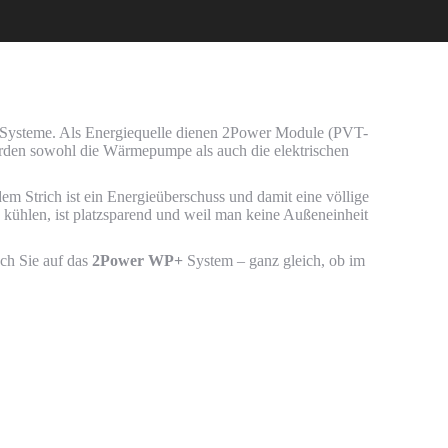
 Systeme. Als Energiequelle dienen 2Power Module (PVT-
rden sowohl die Wärmepumpe als auch die elektrischen
m Strich ist ein Energieüberschuss und damit eine völlige
kühlen, ist platzsparend und weil man keine Außeneinheit
uch Sie auf das
2Power WP+
System – ganz gleich, ob im