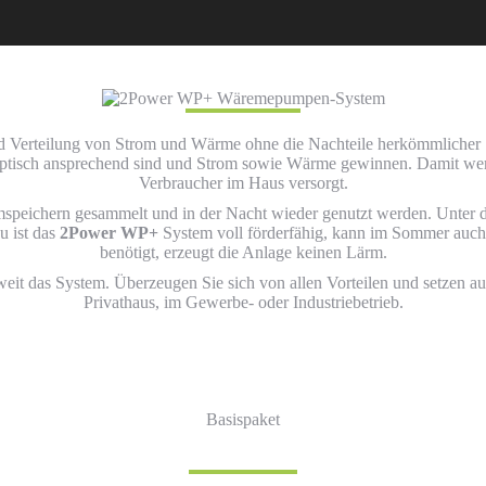
d Verteilung von Strom und Wärme ohne die Nachteile herkömmlicher
optisch ansprechend sind und Strom sowie Wärme gewinnen. Damit we
Verbraucher im Haus versorgt.
mspeichern gesammelt und in der Nacht wieder genutzt werden. Unter de
u ist das
2Power WP+
System voll förderfähig, kann im Sommer auch 
benötigt, erzeugt die Anlage keinen Lärm.
eit das System. Überzeugen Sie sich von allen Vorteilen und setzen a
Privathaus, im Gewerbe- oder Industriebetrieb.
Basispaket