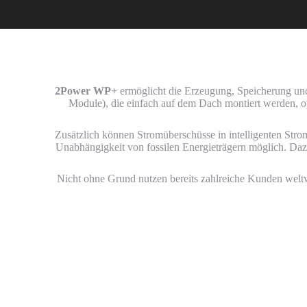
2Power WP+
ermöglicht die Erzeugung, Speicherung un
Module), die einfach auf dem Dach montiert werden, 
Zusätzlich können Stromüberschüsse in intelligenten Stro
Unabhängigkeit von fossilen Energieträgern möglich. Daz
Nicht ohne Grund nutzen bereits zahlreiche Kunden weltw