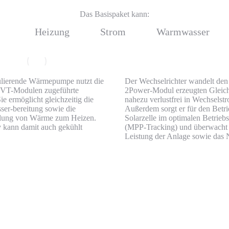
Das Basispaket kann:
Heizung
Strom
Warmwasser
lierende Wärmepumpe nutzt die
Der Wechselrichter wandelt de
PVT-Modulen zugeführte
2Power-Modul erzeugten Gleic
e ermöglicht gleichzeitig die
nahezu verlustfrei in Wechselst
er-bereitung sowie die
Außerdem sorgt er für den Betri
ellung von Wärme zum Heizen.
Solarzelle im optimalen Betrieb
v kann damit auch gekühlt
(MPP-Tracking) und überwacht 
Leistung der Anlage sowie das 