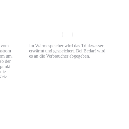
n vom
Im Wärmespeicher wird das Trinkwasser
hstrom
erwärmt und gespeichert. Bei Bedarf wird
rom um.
es an die Verbraucher abgegeben.
eb der
spunkt
die
Netz.