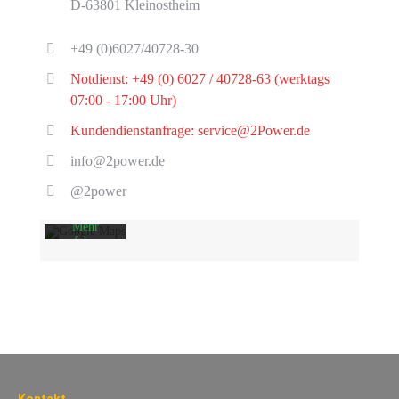
D-63801 Kleinostheim
+49 (0)6027/40728-30
Notdienst: +49 (0) 6027 / 40728-63 (werktags
07:00 - 17:00 Uhr)
Mit dem
Laden der
Kundendienstanfrage: service@2Power.de
Karte
akzeptieren
info@2power.de
Sie die
Datenschutzerklärung
@2power
von
Google.
Mehr
erfahren
Karte
laden
Google
Maps immer
entsperren