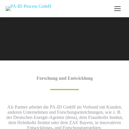
Forschung und Entwicklung
Als Partner arbeitet die PA-ID GmbH im Verbund mit Kunden,
anderen Unternehmen und Forschungseinrichtungen, wie z. B.
der Deutschen Energie-Agentur (dena), dem Fraunhofer Institut,
dem Helmholtz Institut oder dem ZAE Bayern, in innovativen
Entwicklungs- und Forschungsprojekten.