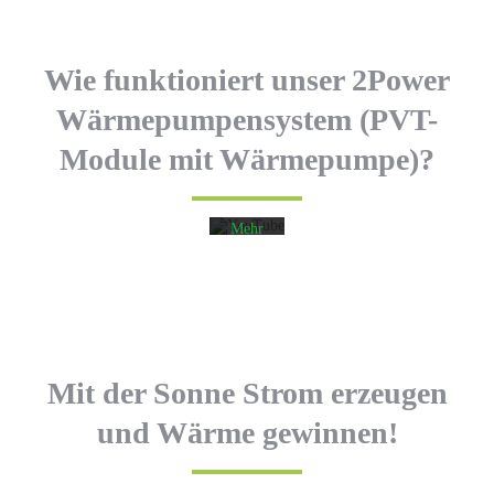
Mit
dem
Wie funktioniert unser 2Power
Laden
des
Wärmepumpensystem (PVT-
Videos
akzeptieren
Module mit Wärmepumpe)?
Sie die
Datenschutzerklärung
von
YouTube.
Mehr
erfahren
Video
laden
YouTube
immer
Mit der Sonne Strom erzeugen
entsperren
und Wärme gewinnen!