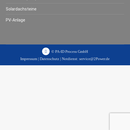
Solardachsteine
PV-Anlage
© PA-ID Process GmbH
Impressum
|
Datenschutz
| Notdienst:
service@2Power.de