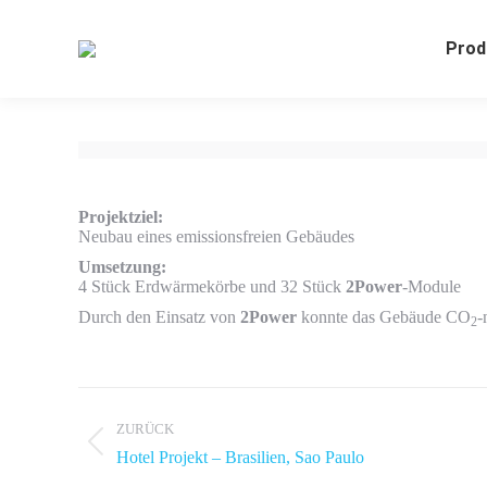
Prod
Projektziel:
Neubau eines emissionsfreien Gebäudes
Umsetzung:
4 Stück Erdwärmekörbe und 32 Stück
2Power
-Module
Durch den Einsatz von
2Power
konnte das Gebäude CO
-
2
Album-
Navigation
ZURÜCK
Vorheriges
Hotel Projekt – Brasilien, Sao Paulo
Album: