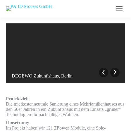
DEGEWO Zukunftshaus, Berlin
Projektziel:
Die mietkostenneutrale Sanierung eines Mehrfamilienhauses aus
den 50er Jahren in ein Zukunftshaus mit dem Einsatz „grüner“
Technologien für nachhaltiges Wohnen.
Umsetzung:
Im Projekt haben wir 121
2Power
Module, eine Sole-