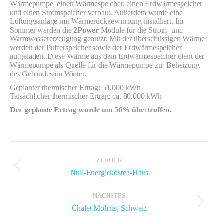
Wärmepumpe, einen Wärmespeicher, einen Erdwärmespeicher
und einen Stromspeicher verbaut. Außerdem wurde eine
Lüftungsanlage mit Wärmerückgewinnung installiert. Im
Sommer werden die
2Power
Module für die Strom- und
Warmwassererzeugung genutzt. Mit der überschüssigen Wärme
werden der Pufferspeicher sowie der Erdwärmespeicher
aufgeladen. Diese Wärme aus dem Erdwärmespeicher dient der
Wärmepumpe als Quelle für die Wärmepumpe zur Beheizung
des Gebäudes im Winter.
Geplanter thermischer Ertrag: 51.000 kWh
Tatsächlicher thermischer Ertrag: ca. 80.000 kWh
Der geplante Ertrag wurde um 56% übertroffen.
Album-
Navigation
ZURÜCK
Vorheriges
Null-Energiekosten-Haus
Album:
NÄCHSTES
Nächstes
Chalet Molinis, Schweiz
Album: