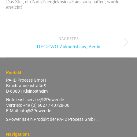
Das Ziel, ein Null-Energiekosten-Haus zu schaffen, wurde
erreicht!
Album-
Navigation
NÄCHSTES
Nächstes
DEGEWO Zukunftshaus, Berlin
Album:
Kontakt
PA-ID Process GmbH
Bruchtannenstraße 9
D-63801 Kleinostheim
Notdienst:
service@2Power.de
Vertrieb:
+49 (0) 6027 / 40728-30
E-Mail:
info@2Power.de
2Power ist ein Produkt der PA-ID Process GmbH.
Navigations