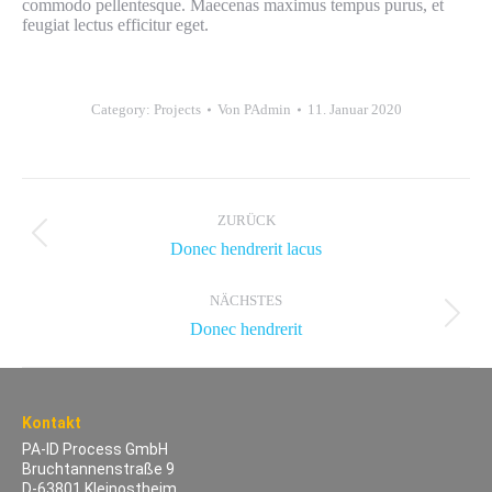
commodo pellentesque. Maecenas maximus tempus purus, et
feugiat lectus efficitur eget.
Category:
Projects
Von
PAdmin
11. Januar 2020
Project
navigation
ZURÜCK
Previous
Donec hendrerit lacus
project:
NÄCHSTES
Next
Donec hendrerit
project:
Kontakt
PA-ID Process GmbH
Bruchtannenstraße 9
D-63801 Kleinostheim