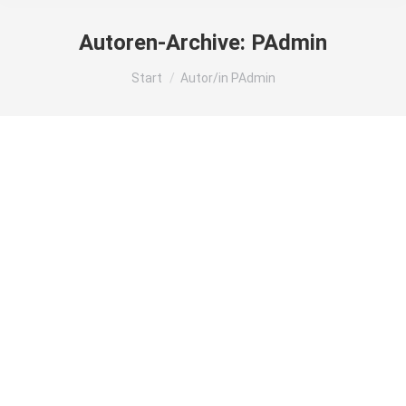
Autoren-Archive:
PAdmin
Sie befinden sich hier:
Start
Autor/in PAdmin